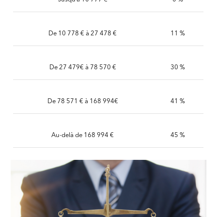
De 10 778 € à 27 478 €
11 %
De 27 479€ à 78 570 €
30 %
De 78 571 € à 168 994€
41 %
Au-delà de 168 994 €
45 %